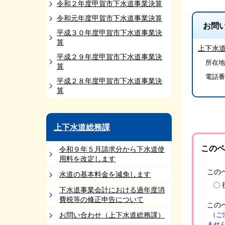
令和２年度甲賀市下水道事業決算
令和元年度甲賀市下水道事業決算
お問
平成３０年度甲賀市下水道事業決
算
上下水
平成２９年度甲賀市下水道事業決
所在地/
算
電話番
平成２８年度甲賀市下水道事業決
算
上下水道総務課
このペ
令和９年５月請求分から下水道使
用料を改定します
この
水道の基本料金を減免します
下水道事業会計における過年度消
費税等の修正申告について
この
お問い合わせ（上下水道総務課）
（ご
ませ