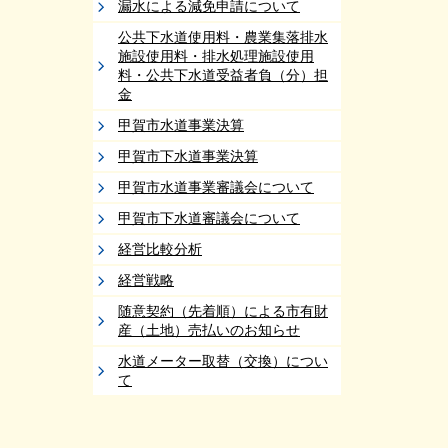
漏水による減免申請について
公共下水道使用料・農業集落排水
施設使用料・排水処理施設使用
料・公共下水道受益者負（分）担
金
甲賀市水道事業決算
甲賀市下水道事業決算
甲賀市水道事業審議会について
甲賀市下水道審議会について
経営比較分析
経営戦略
随意契約（先着順）による市有財
産（土地）売払いのお知らせ
水道メーター取替（交換）につい
て