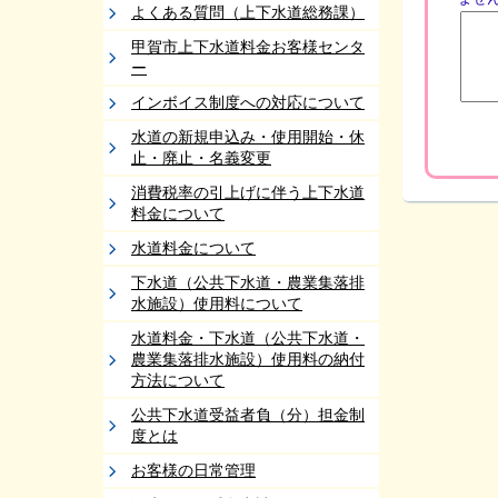
よくある質問（上下水道総務課）
甲賀市上下水道料金お客様センタ
ー
インボイス制度への対応について
水道の新規申込み・使用開始・休
止・廃止・名義変更
消費税率の引上げに伴う上下水道
料金について
水道料金について
下水道（公共下水道・農業集落排
水施設）使用料について
水道料金・下水道（公共下水道・
農業集落排水施設）使用料の納付
方法について
公共下水道受益者負（分）担金制
度とは
お客様の日常管理