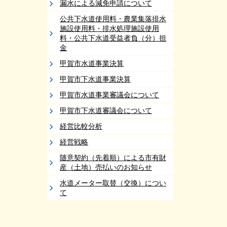
漏水による減免申請について
公共下水道使用料・農業集落排水
施設使用料・排水処理施設使用
料・公共下水道受益者負（分）担
金
甲賀市水道事業決算
甲賀市下水道事業決算
甲賀市水道事業審議会について
甲賀市下水道審議会について
経営比較分析
経営戦略
随意契約（先着順）による市有財
産（土地）売払いのお知らせ
水道メーター取替（交換）につい
て