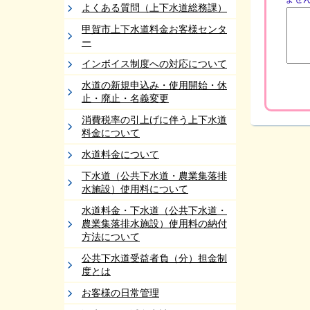
よくある質問（上下水道総務課）
甲賀市上下水道料金お客様センタ
ー
インボイス制度への対応について
水道の新規申込み・使用開始・休
止・廃止・名義変更
消費税率の引上げに伴う上下水道
料金について
水道料金について
下水道（公共下水道・農業集落排
水施設）使用料について
水道料金・下水道（公共下水道・
農業集落排水施設）使用料の納付
方法について
公共下水道受益者負（分）担金制
度とは
お客様の日常管理