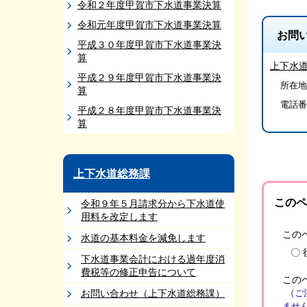
令和２年度甲賀市下水道事業決算
令和元年度甲賀市下水道事業決算
お問
平成３０年度甲賀市下水道事業決
算
上下水
平成２９年度甲賀市下水道事業決
所在地/
算
電話番
平成２８年度甲賀市下水道事業決
算
上下水道総務課
このペ
令和９年５月請求分から下水道使
用料を改定します
この
水道の基本料金を減免します
下水道事業会計における過年度消
費税等の修正申告について
この
お問い合わせ（上下水道総務課）
（ご
ませ