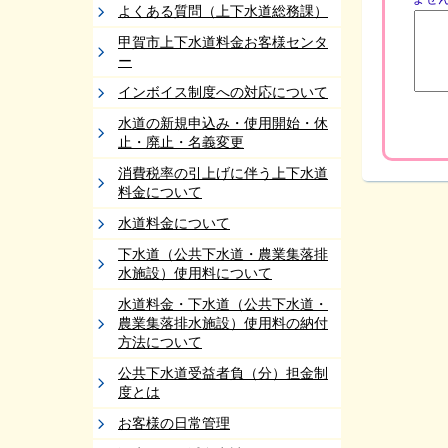
よくある質問（上下水道総務課）
甲賀市上下水道料金お客様センタ
ー
インボイス制度への対応について
水道の新規申込み・使用開始・休
止・廃止・名義変更
消費税率の引上げに伴う上下水道
料金について
水道料金について
下水道（公共下水道・農業集落排
水施設）使用料について
水道料金・下水道（公共下水道・
農業集落排水施設）使用料の納付
方法について
公共下水道受益者負（分）担金制
度とは
お客様の日常管理