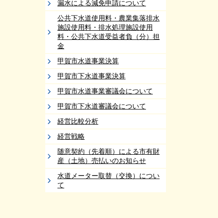
漏水による減免申請について
公共下水道使用料・農業集落排水
施設使用料・排水処理施設使用
料・公共下水道受益者負（分）担
金
甲賀市水道事業決算
甲賀市下水道事業決算
甲賀市水道事業審議会について
甲賀市下水道審議会について
経営比較分析
経営戦略
随意契約（先着順）による市有財
産（土地）売払いのお知らせ
水道メーター取替（交換）につい
て