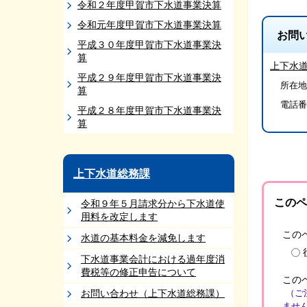
令和２年度甲賀市下水道事業決算
令和元年度甲賀市下水道事業決算
お問
平成３０年度甲賀市下水道事業決
算
上下水
平成２９年度甲賀市下水道事業決
所在地/
算
電話番
平成２８年度甲賀市下水道事業決
算
上下水道総務課
このペ
令和９年５月請求分から下水道使
用料を改定します
この
水道の基本料金を減免します
下水道事業会計における過年度消
費税等の修正申告について
この
お問い合わせ（上下水道総務課）
（ご
ませ