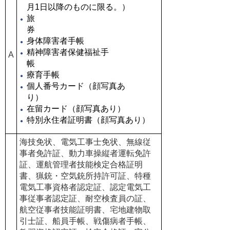
月1日以降のものに限る。）
旅
券
身体障害者手帳
精神障害者保健福祉手
A
帳
療育手帳
個人番号カード（顔写真あ
り）
在留カード（顔写真あり）
特別永住者証明書（顔写真あり）
海技免状、電気工事士免状、無線従
事者免許証、動力車操縦者運転免許
証、運航管理者技能検定合格証明
書、猟銃・空気銃所持許可証、特種
電気工事資格者認定証、認定電気工
事従事者認定証、耐空検査員の証、
航空従事者技能証明書、宅地建物取
引士証、船員手帳、戦傷病者手帳、