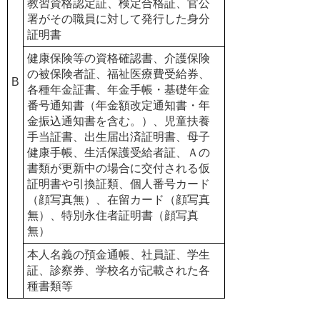
教習資格認定証、検定合格証、官公
署がその職員に対して発行した身分
証明書
健康保険等の資格確認書、
介護保険
の被保険者証、
福祉医療費受給券、
B
各種年金証書、年金手帳・基礎年金
番号通知書（年金額改定通知書・年
金振込通知書を含む。）、児童扶養
手当証書、出生届出済証明書、母子
健康手帳、生活保護受給者証、Ａの
書類が更新中の場合に交付される仮
証明書や引換証類、個人番号カード
（顔写真無）、在留カード（顔写真
無）、特別永住者証明書（顔写真
無）
本人名義の預金通帳、社員証、学生
証、診察券、学校名が記載された各
種書類等