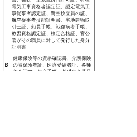
電気工事資格者認定証、認定電気工
事従事者認定証、耐空検査員の証、
航空従事者技能証明書、宅地建物取
引士証、船員手帳、戦傷病者手帳、
教習資格認定証、検定合格証、官公
署がその職員に対して発行した身分
証明書
健康保険等の資格確認書、
介護保険
B
の被保険者証
、
医療受給者証、各種
年金証書、年金手帳・基礎年金番号
通知書（年金額改定通知書・年金振
込通知書を含む）、児童扶養手当証
書、出生届出済証明書、母子健康手
帳、生活保護受給者証、Ａの書類が
更新中の場合に交付される仮証明書
や引換証類、在留カード（顔写真
無）、特別永住者証明書（顔写真
無）
本人名義の預金通帳、社員証、学生