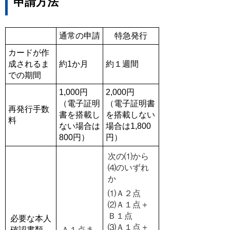
申請方法
通常の申請
特急発行
カードが作
成されるま
約1か月
約１週間
での期間
1,000円
2,000円
（電子証明
（電子証明書
再発行手数
書を搭載し
を搭載しない
料
ない場合は
場合は1,800
800円）
円）
次の⑴から
⑷のいずれ
か
⑴Ａ２点
⑵Ａ１点＋
Ｂ１点
必要な本人
⑶Ａ１点＋
確認書類
Ａ１点ま