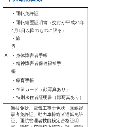
・運転免許証
・運転経歴証明書（交付が平成24年
4月1日以降のものに限る）
・旅
券
A
・身体障害者手帳
・精神障害者保健福祉手
帳
・療育手帳
・在留カード（顔写真あり）
・特別永住者証明書（顔写真あり）
海技免状、電気工事士免状、無線従
事者免許証、動力車操縦者運転免許
証、運航管理者技能検定合格証明
書、猟銃・空気銃所持許可証、特種