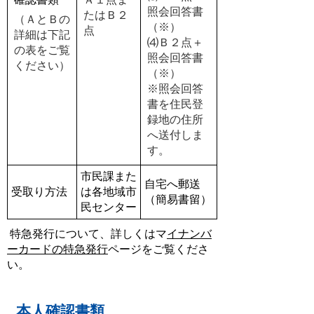
照会回答書
たはＢ２
（ＡとＢの
（※）
点
詳細は下記
⑷Ｂ２点＋
の表をご覧
照会回答書
ください）
（※）
※照会回答
書を住民登
録地の住所
へ送付しま
す。
市民課また
自宅へ郵送
受取り方法
は各地域市
（簡易書留）
民センター
特急発行について、詳しくはマ
イナンバ
ーカードの特急発行
ページをご覧くださ
い。
本人確認書類