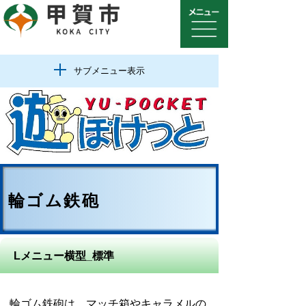
サブメニュー表示
輪ゴム鉄砲
Lメニュー横型_標準
輪ゴム鉄砲は、マッチ箱やキャラメルの