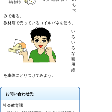
ち
ぢ
みで走る。
教材店で売っているコイルバネを使う。
い
ろ
い
ろ
な
画
用
紙
を車体にとりつけてみよう。
お問い合わせ先
社会教育課