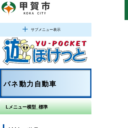
サブメニュー表示
バネ動力自動車
Lメニュー横型_標準