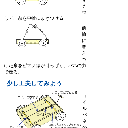
ま
わ
して、糸を車輪にまきつける。
前
輪
に
巻
き
つ
けた糸をピアノ線が引っぱり、バネの力
で走る。
少し工夫してみよう
コ
イ
ル
バ
ネ
の