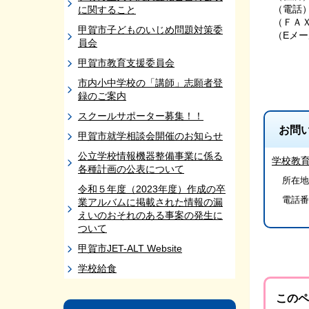
（電話）0
に関すること
（ＦＡＸ）
甲賀市子どものいじめ問題対策委
（Eメール）
員会
甲賀市教育支援委員会
市内小中学校の「講師」志願者登
録のご案内
スクールサポーター募集！！
お問
甲賀市就学相談会開催のお知らせ
公立学校情報機器整備事業に係る
学校教
各種計画の公表について
所在地/
令和５年度（2023年度）作成の卒
電話番
業アルバムに掲載された情報の漏
えいのおそれのある事案の発生に
ついて
甲賀市JET-ALT Website
学校給食
このペ