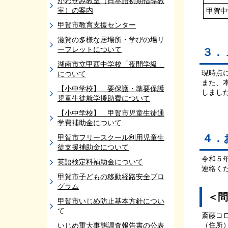
かわせみ教室（日本語初期指導教
室）の案内
甲賀中
甲賀市教育支援センター
滋賀の多様な居場所・学びの場リ
ーフレットについて
３．
湖南市立甲西中学校「夜間学級」
現時点
について
また、
【小中学校】 要保護・準要保護
しまし
児童生徒就学援助費について
【小中学校】 甲賀市児童生徒通
学費補助金について
４．
甲賀市フリースクール利用児童生
徒支援補助金について
令和５
英語検定料補助金について
連絡く
甲賀市子どもの移動経路安全プロ
グラム
＜問
甲賀市いじめ防止基本方針につい
て
斎藤コ
（住所）
いじめ重大事態調査報告書の公表