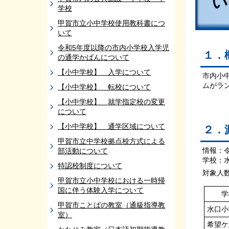
学校
甲賀市立小中学校使用教科書につ
いて
令和5年度以降の市内小学校入学児
１．
の通学かばんについて
【小中学校】 入学について
市内小
ムがラ
【小中学校】 転校について
【小中学校】 就学指定校の変更
について
【小中学校】 通学区域について
２．
甲賀市立中学校拠点校方式による
情報：
部活動について
学校：
特認校制度について
対象人
甲賀市立小中学校における一時帰
国に伴う体験入学について
学
甲賀市ことばの教室（通級指導教
水口小
室）
希望ケ