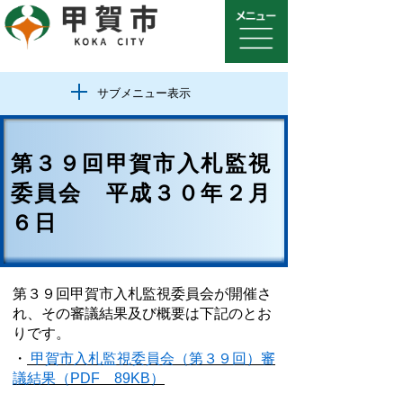
サブメニュー表示
第３９回甲賀市入札監視
委員会 平成３０年２月
６日
第３９回甲賀市入札監視委員会が開催さ
れ、その審議結果及び概要は下記のとお
りです。
・
甲賀市入札監視委員会（第３９回）審
議結果（PDF 89KB）