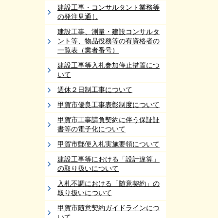
建設工事・コンサルタント業務等
の発注見通し
建設工事、測量・建設コンサルタ
ント等、物品役務等の有資格者の
一覧表（業者番号）
建設工事等入札参加停止措置につ
いて
週休２日制工事について
甲賀市優良工事表彰制度について
甲賀市工事請負契約に伴う保証証
書等の電子化について
甲賀市郵便入札実施要領について
建設工事等における「設計違算」
の取り扱いについて
入札不調における「随意契約」の
取り扱いについて
甲賀市随意契約ガイドラインにつ
いて