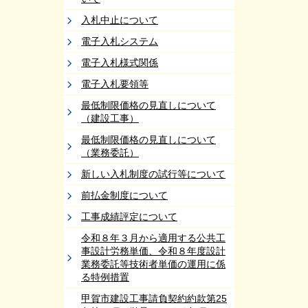
入札中止について
電子入札システム
電子入札様式関係
電子入札要領等
最低制限価格の見直しについて
（建設工事）
最低制限価格の見直しについて
（業務委託）
新しい入札制度の試行等について
前払金制度について
工事成績評定について
令和８年３月から適用する公共工
事設計労務単価、令和８年度設計
業務委託等技術者単価の運用に係
る特例措置
甲賀市建設工事請負契約約款第25