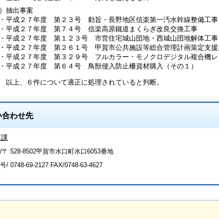
）抽出事案
・平成２７年度 第２３号 勅旨・長野地区信楽第一汚水幹線整備工事
・平成２７年度 第７４号 信楽高原鐵道まくらぎ改良交換工事
・平成２７年度 第１２３号 市営住宅城山団地・西城山団地解体工事
・平成２７年度 第２６１号 甲賀市公共施設等総合管理計画策定支援
・平成２７年度 第３２９号 フルカラー・モノクロデジタル複合機レ
・平成２７年度 第６４号 鳥獣侵入防止柵資材購入（その１）
上、６件について適正に処理されていると判断。
い合わせ先
査課
〒 528-8502甲賀市水口町水口6053番地
号/
0748-69-2127
FAX/0748-63-4627