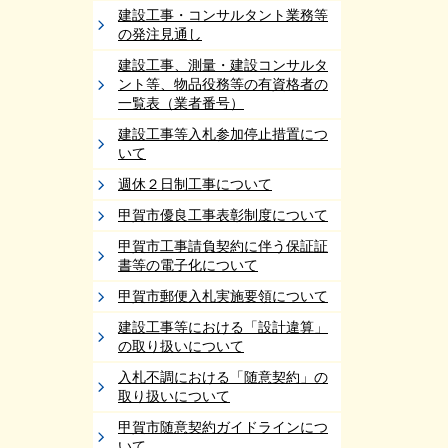
建設工事・コンサルタント業務等
の発注見通し
建設工事、測量・建設コンサルタ
ント等、物品役務等の有資格者の
一覧表（業者番号）
建設工事等入札参加停止措置につ
いて
週休２日制工事について
甲賀市優良工事表彰制度について
甲賀市工事請負契約に伴う保証証
書等の電子化について
甲賀市郵便入札実施要領について
建設工事等における「設計違算」
の取り扱いについて
入札不調における「随意契約」の
取り扱いについて
甲賀市随意契約ガイドラインにつ
いて