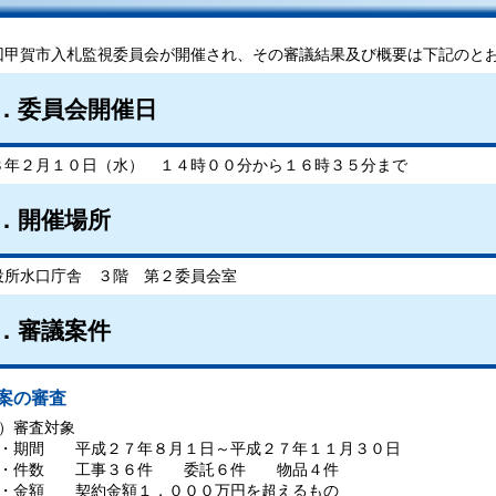
回甲賀市入札監視委員会が開催され、その審議結果及び概要は下記のと
．委員会開催日
８年２月１０日（水） １４時００分から１６時３５分まで
．開催場所
役所水口庁舎 ３階 第２委員会室
．審議案件
案の審査
）審査対象
・期間 平成２７年８月１日～平成２７年１１月３０日
・件数 工事３６件 委託６件 物品４件
・金額 契約金額１，０００万円を超えるもの