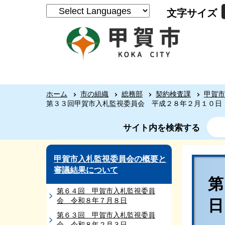
文字サイズ
ホーム
市の組織
総務部
契約検査課
甲賀市
第３３回甲賀市入札監視委員会 平成２８年２月１０日
サイト内を検索する
甲賀市入札監視委員会の概要と
審議結果について
第６４回 甲賀市入札監視委員
会 令和８年７月８日
第６３回 甲賀市入札監視委員
会 令和８年２月３日