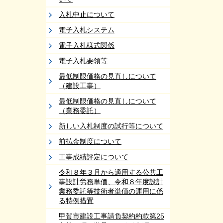
入札中止について
電子入札システム
電子入札様式関係
電子入札要領等
最低制限価格の見直しについて
（建設工事）
最低制限価格の見直しについて
（業務委託）
新しい入札制度の試行等について
前払金制度について
工事成績評定について
令和８年３月から適用する公共工
事設計労務単価、令和８年度設計
業務委託等技術者単価の運用に係
る特例措置
甲賀市建設工事請負契約約款第25