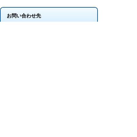
お問い合わせ先
契約検査課
所在地/〒 528-8502甲賀市水口町水口6053番地
電話番号/
0748-69-2127
FAX/0748-63-4627
プライバシーポリシー
免責事項・著作権
リンクについて
このサイトの使い方
このサイトの考え方
甲賀市役所
〒528-8502
甲賀市水口町水口6053番地
TEL
0748-65-0650
FAX 0748-63-4086
市役所などの一般的な業務時間は9時～16時