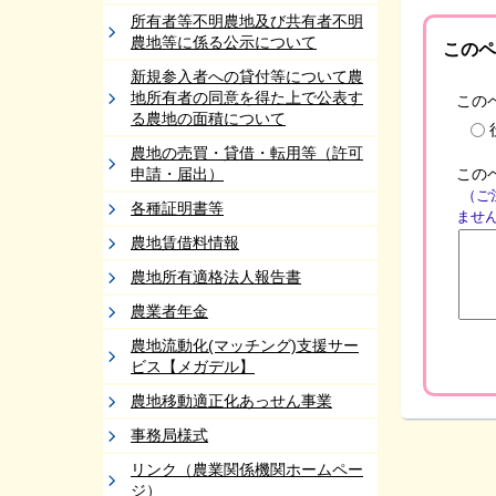
所有者等不明農地及び共有者不明
農地等に係る公示について
このペ
新規参入者への貸付等について農
地所有者の同意を得た上で公表す
この
る農地の面積について
農地の売買・貸借・転用等（許可
この
申請・届出）
（ご
各種証明書等
ませ
農地賃借料情報
農地所有適格法人報告書
農業者年金
農地流動化(マッチング)支援サー
ビス【メガデル】
農地移動適正化あっせん事業
事務局様式
リンク（農業関係機関ホームペー
ジ）