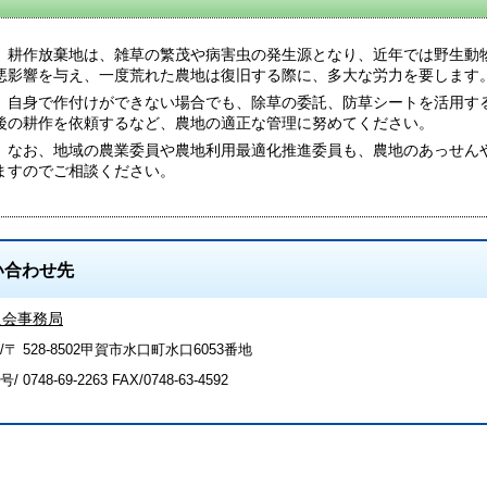
耕作放棄地は、雑草の繁茂や病害虫の発生源となり、近年では野生動
悪影響を与え、一度荒れた農地は復旧する際に、多大な労力を要します
自身で作付けができない場合でも、除草の委託、防草シートを活用す
後の耕作を依頼するなど、農地の適正な管理に努めてください。
なお、地域の農業委員や農地利用最適化推進委員も、農地のあっせん
ますのでご相談ください。
い合わせ先
員会事務局
〒 528-8502甲賀市水口町水口6053番地
号/
0748-69-2263
FAX/0748-63-4592