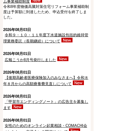
ム事業補助制度
令和8年度物価高騰対策住宅リフォーム事業補助制
度は予算額に到達したため、申込受付を終了しま
した。
2026年08月03日
令和９・１０・１１年度下水道施設包括的維持管
理業務委託（⻑期継続）について
2026年08月01日
広報こうか8月号発行しました
2026年08月01日
【後期高齢者医療保険加入のみなさまへ】令和８
年８月からの高額療養費見直しについて
2026年08月01日
「甲賀市エンディングノート」の広告主を募集し
ます
2026年08月01日
女性のためのオンライン起業相談・COMACHI会