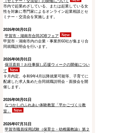
（セミナー・交流会）の開催について
市内で起業めざしている、または起業している女
性を対象に専門家によるオンライン起業相談とセ
ミナー・交流会を実施します。
2026年08月01日
甲賀市・湖南市合同JOBフェア
甲賀市・湖南市内の企業・事業所60社が集まり合
同就職説明会を行います。
2026年08月01日
保活直前！お仕事探し応援ウィークの開催につい
て
９月内定、令和9年4月以降就業可能等、子育てに
配慮した求人集めた合同就職説明会・面接会を開
催します。
2026年08月01日
なつかしのふれあい体験教室「平かごづくり教
室」
2026年07月31日
甲賀市職員採用試験（保育士・幼稚園教諭）第２