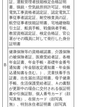
証、運航管理者技能検定合格証明
書、猟銃・空気銃所持許可証、特種
電気工事資格者認定証、認定電気工
事従事者認定証、耐空検査員の証、
航空従事者技能証明書、宅地建物取
引士証、船員手帳、戦傷病者手帳、
教習資格認定証、検定合格証、官公
署がその職員に対して発行した身分
証明書
健康保険等の資格確認書、介護保険
の被保険者証、医療受給者証、各種
年金証書、年金手帳・基礎年金番号
B
通知書（年金額改定通知書・年金振
込通知書を含む。）、児童扶養手当
証書、出生届出済証明書、母子健康
手帳、生活保護受給者証、Ａの書類
が更新中の場合に交付される仮証明
書や引換証類、個人番号カード（顔
写真無）、在留カード（顔写真
無）、特別永住者証明書（顔写真