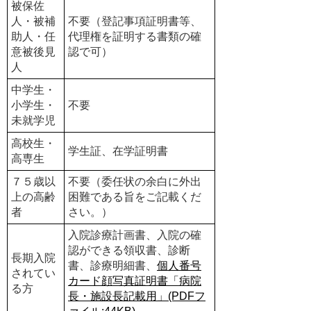
被保佐
人・被補
不要（登記事項証明書等、
助人・任
代理権を証明する書類の確
意被後見
認で可）
人
中学生・
小学生・
不要
未就学児
高校生・
学生証、在学証明書
高専生
７５歳以
不要（委任状の余白に外出
上の高齢
困難である旨をご記載くだ
者
さい。）
入院診療計画書、入院の確
認ができる領収書、診断
長期入院
書、診療明細書、
個人番号
されてい
カード顔写真証明書「病院
る方
長・施設長記載用」(PDFフ