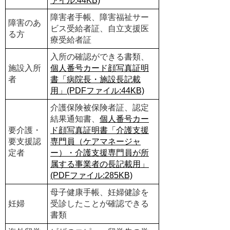
ァイル:44KB)
障害者手帳、障害福祉サー
障害のあ
ビス受給者証、自立支援医
る方
療受給者証
入所の確認ができる書類、
施設入所
個人番号カード顔写真証明
者
書「病院長・施設長記載
用」(PDFファイル:44KB)
介護保険被保険者証、認定
結果通知書、
個人番号カー
要介護・
ド顔写真証明書「介護支援
要支援認
専門員（ケアマネージャ
定者
ー）・介護支援専門員が所
属する事業者の長記載用」
(PDFファイル:285KB)
母子健康手帳、妊婦健診を
妊婦
受診したことが確認できる
書類