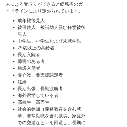
人による受取りができると総務省のガ
イドラインにより定められています。
成年被後見人
被保佐人、被補助人及び任意被後
見人
中学生、小学生および未就学児
75歳以上の高齢者
長期入院者
障害のある者
施設入所者
要介護、要支援認定者
妊婦
長期出張、長期渡航者
海外留学している者
高校生、高専生
社会的参加（義務教育を含む就
学、非常勤職を含む就労、家庭外
での交遊など）を回避し、長期に