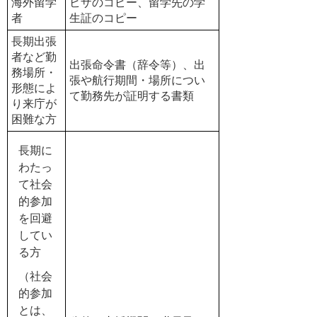
海外留学
ビザのコピー、留学先の学
者
生証のコピー
長期出張
者など勤
出張命令書（辞令等）、出
務場所・
張や航行期間・場所につい
形態によ
て勤務先が証明する書類
り来庁が
困難な方
長期に
わたっ
て社会
的参加
を回避
してい
る方
（社会
的参加
とは、