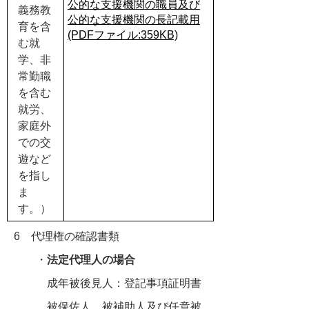
公的な支援機関の職員及び
義務教
公的な支援機関の長記載用
育を含
(PDFファイル:359KB)
む就
学、非
常勤職
を含む
就労、
家庭外
での交
遊など
を指し
ま
す。）
6 代理権の確認書類
・
法定代理人の場合
成年被後見人：登記事項証明書
被保佐人、被補助人及び任意被