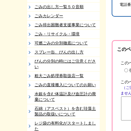
電話番
ごみの出し方一覧５０音順
ごみカレンダー
ごみ排出困難者支援事業について
ごみ・リサイクル・環境
可燃ごみの分別徹底について
このペ
スプレー缶、びんの出し方
びんの分別の時にはご注意くださ
この
い
粗大ごみ処理券取扱店一覧
この
ごみの直接搬入についてのお願い
（ご
ませ
水銀を含む体温計及び血圧計の廃
棄について
石綿（アスベスト）を含む珪藻土
製品の取扱いについて
レジ袋の有料化がスタートしまし
た