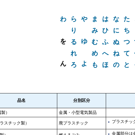
わ
ら
や
ま
は
な
た
り
み
ひ
に
ち
を
ゆ
る
む
ふ
ぬ
つ
れ
め
へ
ね
て
ん
よ
ろ
も
ほ
の
と
品名
分別区分
属製）
金属・小型電気製品
プラスチッ
ラスチック製）
廃プラスチック
金属部分は