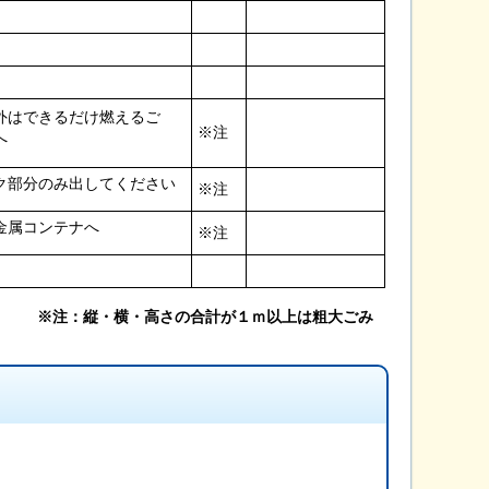
外はできるだけ燃えるご
※注
へ
ク部分のみ出してください
※注
金属コンテナへ
※注
※注：縦・横・高さの合計が１ｍ以上は粗大ごみ