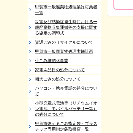
甲賀市一般廃棄物処理業許可業者
一覧
災害及び感染症発生時における一
般廃棄物収集運搬等の支援に関す
る協定の調印式
資源ごみのリサイクルについて
甲賀市一般廃棄物処理実施計画
生ごみ堆肥化事業
家電４品目の処分について
粗大ごみの処分について
パソコン・携帯電話の処分につい
て
小型充電式電池等（リチウムイオ
ン電池、モバイルバッテリー等）
の処分について
甲賀市燃えるごみ指定袋・プラス
チック専用指定袋取扱店一覧