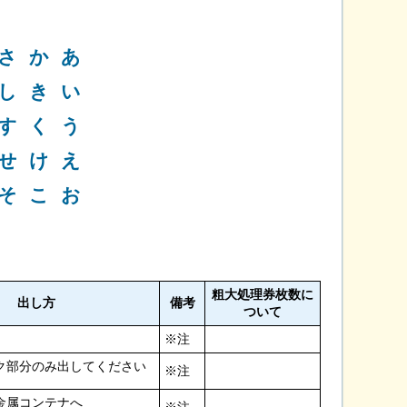
さ
か
あ
し
き
い
す
く
う
せ
け
え
そ
こ
お
粗大処理券枚数に
出し方
備考
ついて
※注
ク部分のみ出してください
※注
金属コンテナへ