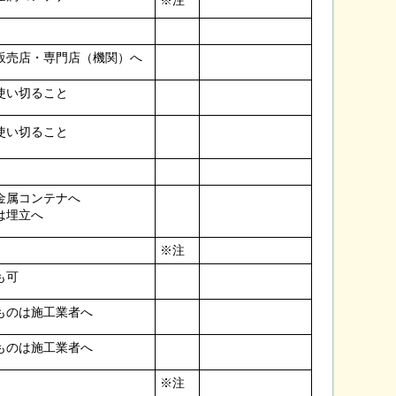
※注
販売店・専門店（機関）へ
使い切ること
使い切ること
金属コンテナへ
は埋立へ
※注
も可
ものは施工業者へ
ものは施工業者へ
※注