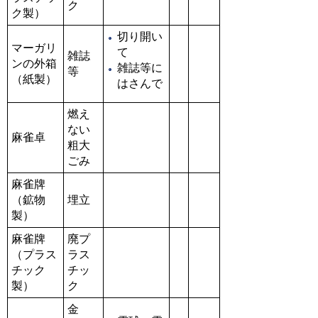
ク
ク製）
切り開い
マーガリ
て
雑誌
ンの外箱
雑誌等に
等
（紙製）
はさんで
燃え
ない
麻雀卓
粗大
ごみ
麻雀牌
（鉱物
埋立
製）
麻雀牌
廃プ
（プラス
ラス
チック
チッ
製）
ク
金