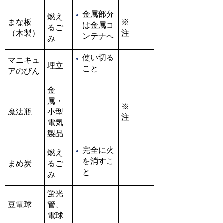
金属部分
燃え
まな板
※
は金属コ
るご
（木製）
注
ンテナへ
み
使い切る
マニキュ
埋立
こと
アのびん
金
属・
※
魔法瓶
小型
注
電気
製品
完全に火
燃え
を消すこ
まめ炭
るご
と
み
蛍光
豆電球
管、
電球