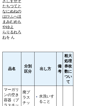
さ
し
す
せ
そ
た
ち
つ
て
と
な
に
ぬ
ね
の
は
ひ
ふ
へ
ほ
ま
み
む
め
も
や
ゆ
よ
ら
り
る
れ
ろ
わ
を
ん
粗大
処理
分別
備
券枚
品名
出し方
区分
考
数に
つい
て
マーガリ
廃プ
ンの空き
水洗いす
ラス
容器（プ
ること
チッ
ラスチッ