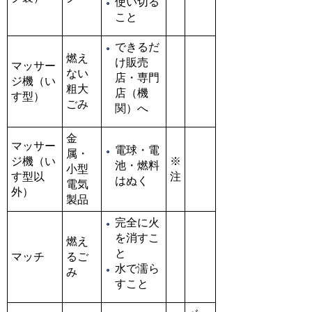
使い切る
こと
できるだ
燃え
け販売
マッサー
ない
店・専門
ジ機（い
粗大
店（機
す型）
ごみ
関）へ
金
マッサー
電球・電
属・
ジ機（い
※
池・燃料
小型
す型以
注
はぬく
電気
外）
製品
完全に火
を消すこ
燃え
と
マッチ
るご
水で濡ら
み
すこと