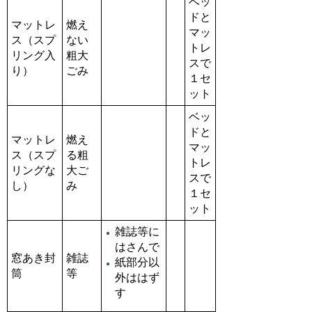
ベッ
ドと
マットレ
燃え
マッ
ス（スプ
ない
トレ
リング入
粗大
スで
り）
ごみ
１セ
ット
ベッ
ドと
マットレ
燃え
マッ
ス（スプ
る粗
トレ
リングな
大ご
スで
し）
み
１セ
ット
雑誌等に
はさんで
窓あき封
雑誌
紙部分以
筒
等
外ははず
す