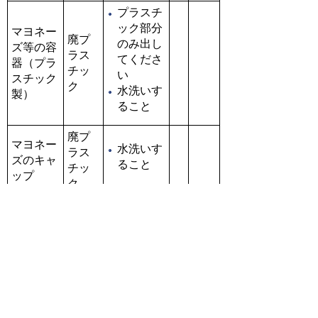
プラスチ
ック部分
マヨネー
廃プ
のみ出し
ズ等の容
ラス
てくださ
器（プラ
チッ
い
スチック
ク
水洗いす
製）
ること
廃プ
マヨネー
水洗いす
ラス
ズのキャ
ること
チッ
ップ
ク
廃プ
マヨネー
ラス
ズの外袋
チッ
ク
紐などで
雑誌
まとめて
まんが本
等
ください