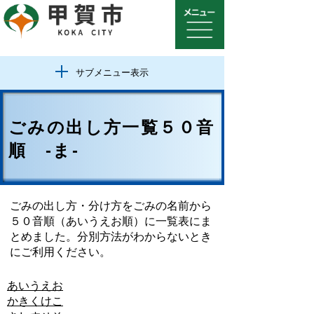
サブメニュー表示
ごみの出し方一覧５０音
順 -ま-
ごみの出し方・分け方をごみの名前から
５０音順（あいうえお順）に一覧表にま
とめました。分別方法がわからないとき
にご利用ください。
あ
い
う
え
お
か
き
く
け
こ