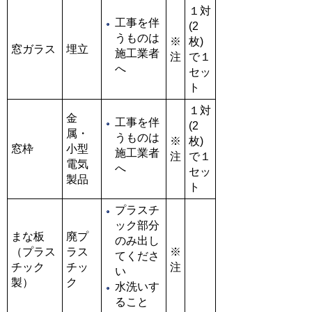
１対
工事を伴
(2
うものは
※
枚)
窓ガラス
埋立
施工業者
注
で１
へ
セッ
ト
１対
金
工事を伴
(2
属・
うものは
※
枚)
窓枠
小型
施工業者
注
で１
電気
へ
セッ
製品
ト
プラスチ
ック部分
まな板
廃プ
のみ出し
（プラス
ラス
※
てくださ
チック
チッ
注
い
製）
ク
水洗いす
ること