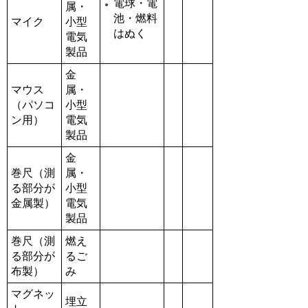
電球・電
属・
池・燃料
マイク
小型
はぬく
電気
製品
金
マウス
属・
（パソコ
小型
ン用）
電気
製品
金
巻尺（測
属・
る部分が
小型
金属製）
電気
製品
巻尺（測
燃え
る部分が
るご
布製）
み
マグネッ
埋立