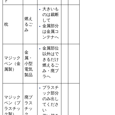
ト
大きいも
のは裁断
燃え
して
枕
るご
金属部分
み
は金属コ
ンテナへ
金属部位
金
以外はで
マジック
属・
きるだけ
ペン（金
小型
燃えるご
属製）
電気
み・廃プ
製品
ラへ
プラスチ
ック部分
マジック
廃プ
のみ出し
ペン（プ
ラス
てくださ
ラスチッ
チッ
い
ク製）
ク