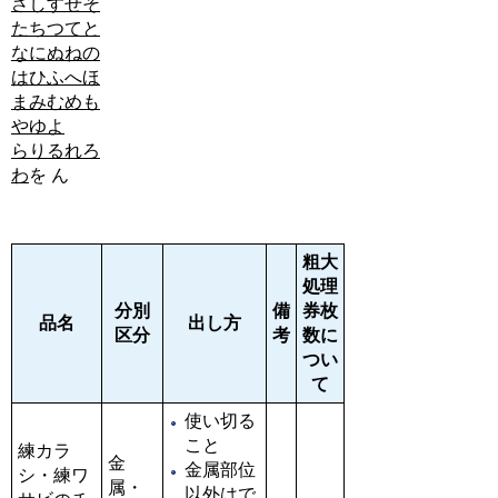
さ
し
す
せ
そ
た
ち
つ
て
と
な
に
ぬ
ね
の
は
ひ
ふ
へ
ほ
ま
み
む
め
も
や
ゆ
よ
ら
り
る
れ
ろ
わ
を
ん
粗大
処理
分別
備
券枚
品名
出し方
区分
考
数に
つい
て
使い切る
こと
練カラ
金
金属部位
シ・練ワ
属・
以外はで