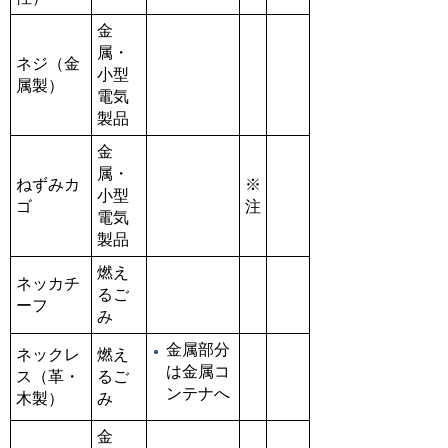
金
属・
ネジ（金
小型
属製）
電気
製品
金
属・
ねずみカ
※
小型
ゴ
注
電気
製品
燃え
ネッカチ
るご
ーフ
み
金属部分
ネックレ
燃え
は金属コ
ス（革・
るご
ンテナへ
木製）
み
金