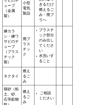
サビのチ
小型
きるだけ
ューブ
電気
燃えるご
（金属
製品
み・廃プ
製）
ラへ
プラスチ
練カラ
ック部分
シ・練ワ
廃プ
のみ出し
サビのチ
ラス
てくださ
ューブ
チッ
い
（プラス
ク
水洗いす
チック
ること
製）
燃え
ネクタイ
るご
み
猫砂（粘
燃え
ご相談
土、砂、
るご
ください
石等鉱物
み
性）