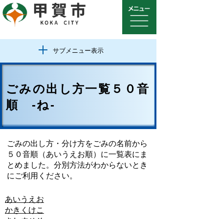
サブメニュー表示
ごみの出し方一覧５０音
順 -ね-
ごみの出し方・分け方をごみの名前から
５０音順（あいうえお順）に一覧表にま
とめました。分別方法がわからないとき
にご利用ください。
あ
い
う
え
お
か
き
く
け
こ