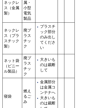
ネックレ
属・
ス（金属
小型
製）
電気
製品
プラスチ
ネックレ
廃プ
ック部分
ス（プラ
ラス
のみ出し
スチック
チッ
てくださ
製）
ク
い
廃プ
大きいも
ネット袋
ラス
のは裁断
（ビニー
チッ
して
ル製品）
ク
金属部分
は金属コ
燃え
ンテナへ
寝袋
るご
大きいも
み
のは裁断