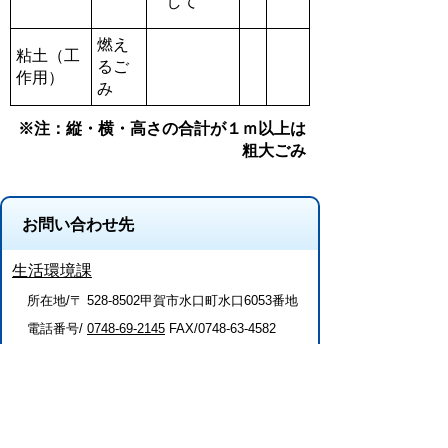
して
燃え
粘土（工
るご
作用）
み
※注：縦・横・高さの合計が１ｍ以上は
粗大ごみ
お問い合わせ先
生活環境課
所在地/〒 528-8502甲賀市水口町水口6053番地
電話番号/
0748-69-2145
FAX/0748-63-4582