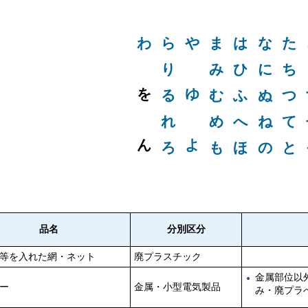
わ
ら
や
ま
は
な
た
り
み
ひ
に
ち
を
ゆ
る
む
ふ
ぬ
つ
れ
め
へ
ね
て
ん
よ
ろ
も
ほ
の
と
品名
分別区分
等を入れた網・ネット
廃プラスチック
金属部位以
ー
金属・小型電気製品
み・廃プラ