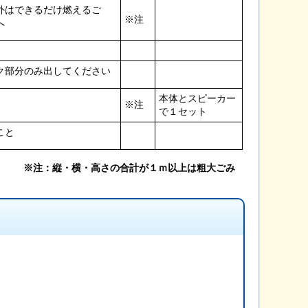
外はできるだけ燃えるご
※注
へ
ク部分のみ出してください
本体とスピーカー
※注
で１セット
こと
※注：縦・横・高さの合計が１ｍ以上は粗大ごみ