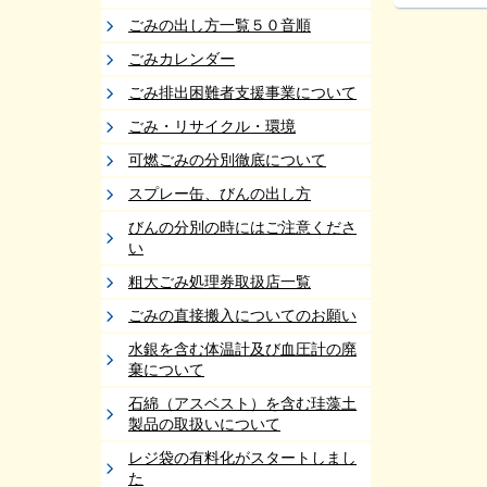
ごみの出し方一覧５０音順
ごみカレンダー
ごみ排出困難者支援事業について
ごみ・リサイクル・環境
可燃ごみの分別徹底について
スプレー缶、びんの出し方
びんの分別の時にはご注意くださ
い
粗大ごみ処理券取扱店一覧
ごみの直接搬入についてのお願い
水銀を含む体温計及び血圧計の廃
棄について
石綿（アスベスト）を含む珪藻土
製品の取扱いについて
レジ袋の有料化がスタートしまし
た