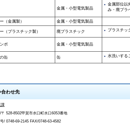
金属部位以
金属・小型電気製品
み・廃プラ
ー（金属製）
金属・小型電気製品
プラスチッ
ー（プラスチック製）
廃プラスチック
ンポ
金属・小型電気製品
水洗いする
の缶
缶
い合わせ先
境課
〒 528-8502甲賀市水口町水口6053番地
号/
0748-69-2145
FAX/0748-63-4582