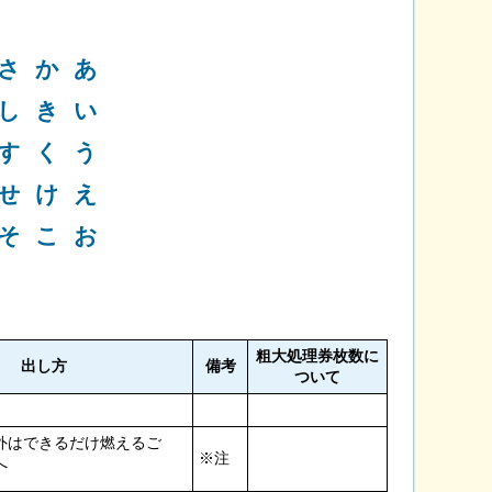
さ
か
あ
し
き
い
す
く
う
せ
け
え
そ
こ
お
粗大処理券枚数に
出し方
備考
ついて
外はできるだけ燃えるご
※注
へ