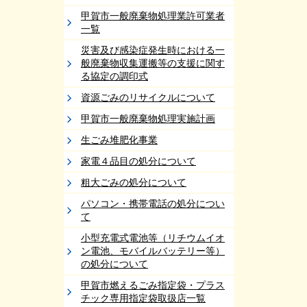
甲賀市一般廃棄物処理業許可業者
一覧
災害及び感染症発生時における一
般廃棄物収集運搬等の支援に関す
る協定の調印式
資源ごみのリサイクルについて
甲賀市一般廃棄物処理実施計画
生ごみ堆肥化事業
家電４品目の処分について
粗大ごみの処分について
パソコン・携帯電話の処分につい
て
小型充電式電池等（リチウムイオ
ン電池、モバイルバッテリー等）
の処分について
甲賀市燃えるごみ指定袋・プラス
チック専用指定袋取扱店一覧