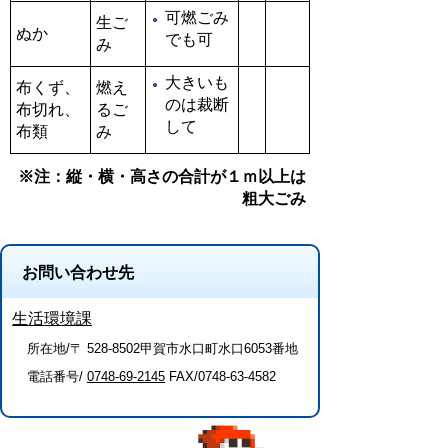
可燃ごみ
生ご
ぬか
でも可
み
大きいも
布くず、
燃え
のは裁断
布切れ、
るご
して
布類
み
※注：縦・横・高さの合計が１ｍ以上は
粗大ごみ
お問い合わせ先
生活環境課
所在地/〒 528-8502甲賀市水口町水口6053番地
電話番号/
0748-69-2145
FAX/0748-63-4582