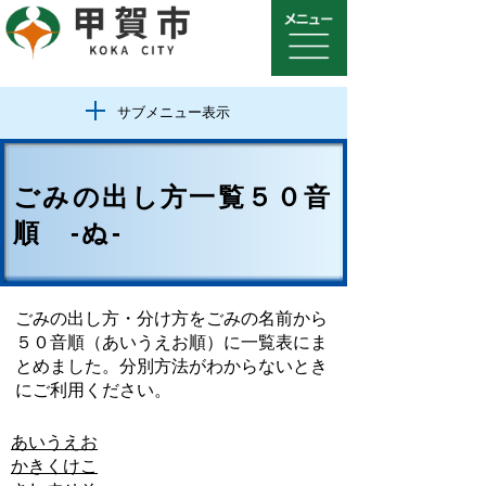
サブメニュー表示
ごみの出し方一覧５０音
順 -ぬ-
ごみの出し方・分け方をごみの名前から
５０音順（あいうえお順）に一覧表にま
とめました。分別方法がわからないとき
にご利用ください。
あ
い
う
え
お
か
き
く
け
こ