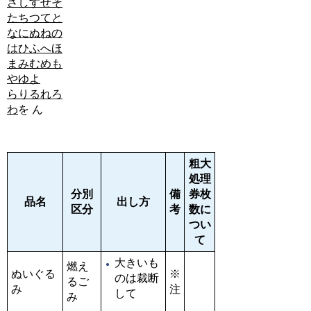
さ
し
す
せ
そ
た
ち
つ
て
と
な
に
ぬ
ね
の
は
ひ
ふ
へ
ほ
ま
み
む
め
も
や
ゆ
よ
ら
り
る
れ
ろ
わ
を
ん
粗大
処理
分別
備
券枚
品名
出し方
区分
考
数に
つい
て
大きいも
燃え
ぬいぐる
※
のは裁断
るご
み
注
して
み