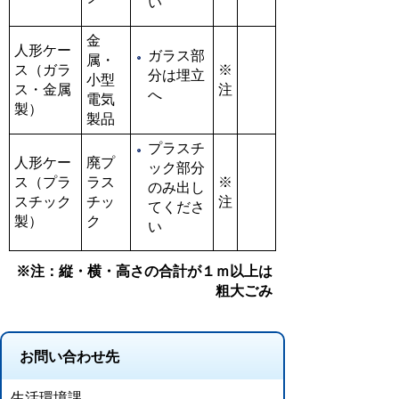
い
金
人形ケー
ガラス部
属・
ス（ガラ
※
分は埋立
小型
ス・金属
注
へ
電気
製）
製品
プラスチ
人形ケー
廃プ
ック部分
ス（プラ
ラス
※
のみ出し
スチック
チッ
注
てくださ
製）
ク
い
※注：縦・横・高さの合計が１ｍ以上は
粗大ごみ
お問い合わせ先
生活環境課