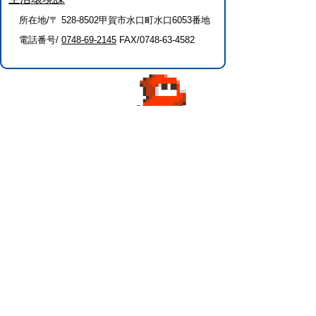
所在地/〒 528-8502甲賀市水口町水口6053番地
電話番号/
0748-69-2145
FAX/0748-63-4582
このページに関するアンケート（生活環
境課）
このページの情報は役に立ちましたか？
役に
どちらとも
役にたた
立った
いえない
なかった
このページに関してご意見がありました
らご記入ください。
（ご注意）回答が必要なお問い合わせは，直
接このページの「お問い合わせ先」（ページ