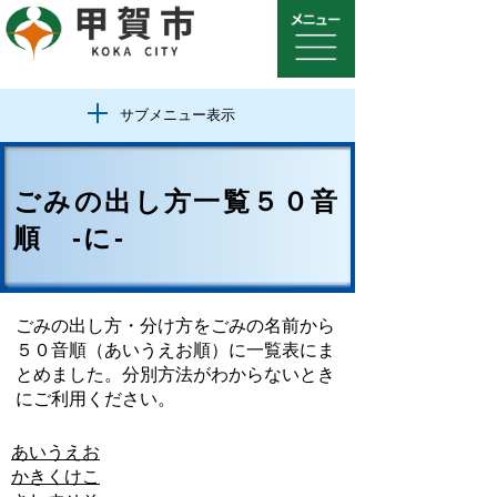
サブメニュー表示
ごみの出し方一覧５０音
順 -に-
ごみの出し方・分け方をごみの名前から
５０音順（あいうえお順）に一覧表にま
とめました。分別方法がわからないとき
にご利用ください。
あ
い
う
え
お
か
き
く
け
こ