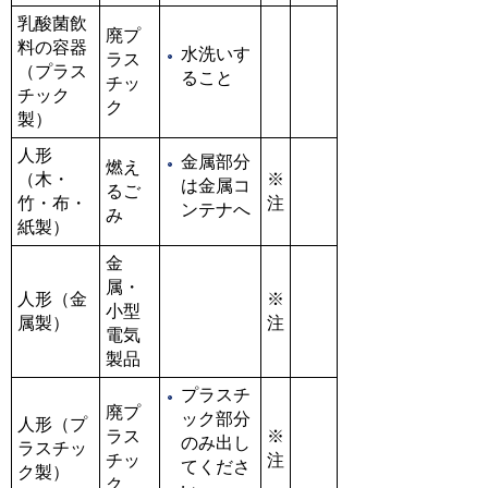
乳酸菌飲
廃プ
料の容器
水洗いす
ラス
（プラス
ること
チッ
チック
ク
製）
人形
金属部分
燃え
（木・
※
は金属コ
るご
竹・布・
注
ンテナへ
み
紙製）
金
属・
人形（金
※
小型
属製）
注
電気
製品
プラスチ
廃プ
ック部分
人形（プ
ラス
※
のみ出し
ラスチッ
チッ
注
てくださ
ク製）
ク