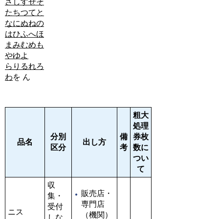
さ
し
す
せ
そ
た
ち
つ
て
と
な
に
ぬ
ね
の
は
ひ
ふ
へ
ほ
ま
み
む
め
も
や
ゆ
よ
ら
り
る
れ
ろ
わ
を
ん
粗大
処理
分別
備
券枚
品名
出し方
区分
考
数に
つい
て
収
販売店・
集・
専門店
受付
ニス
（機関）
しな