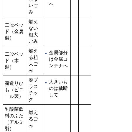
へ
いご
み
燃え
二段ベッ
ない
ド（金属
粗大
製）
ごみ
燃え
金属部分
二段ベッ
る粗
は金属コ
ド（木
大ご
ンテナへ
製）
み
廃プ
大きいも
荷造りひ
ラス
のは裁断
も（ビニ
チッ
して
ール製）
ク
乳酸菌飲
燃え
料のふた
るご
（アルミ
み
製）