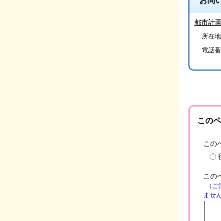
お問
都市計
所在地
電話番
このペ
この
この
（ご
ませ