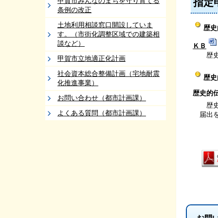
甲賀市みんなのまちを守り育てる
指定
条例の改正
土地利用相談窓口開設していま
歴史
す。（市街化調整区域での建築相
談など）
ＫＢ
歴史的
甲賀市立地適正化計画
社会資本総合整備計画（宅地耐震
歴史
化推進事業）
歴史的
お問い合わせ（都市計画課）
歴史的
よくある質問（都市計画課）
届出を