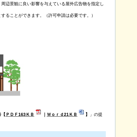
周辺景観に良い影響を与えている屋外広告物を指定し
することができます。（許可申請は必要です。）
号【
ＰＤＦ163ＫＢ
｜
Ｗｏｒｄ21ＫＢ
】
」の提