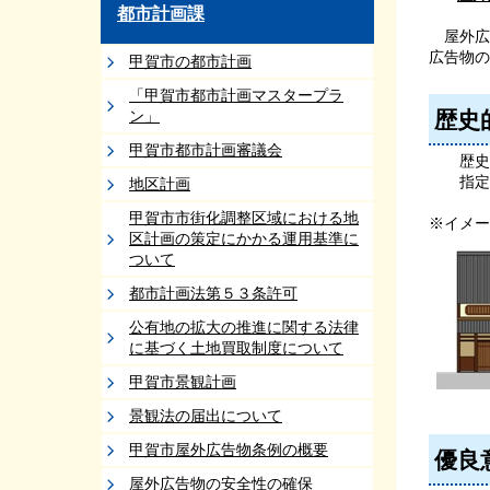
都市計画課
屋外広
広告物の
甲賀市の都市計画
「甲賀市都市計画マスタープラ
ン」
歴史
甲賀市都市計画審議会
歴史的
指定を
地区計画
甲賀市市街化調整区域における地
※イメー
区計画の策定にかかる運用基準に
ついて
都市計画法第５３条許可
公有地の拡大の推進に関する法律
に基づく土地買取制度について
甲賀市景観計画
景観法の届出について
甲賀市屋外広告物条例の概要
優良
屋外広告物の安全性の確保