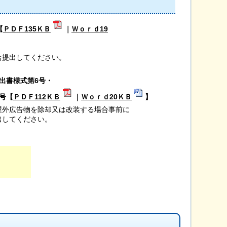
【
ＰＤＦ135ＫＢ
｜
Ｗｏｒｄ19
合提出してください。
出書様式第6号・
号【
ＰＤＦ112ＫＢ
｜
Ｗｏｒｄ20ＫＢ
】
外広告物を除却又は改装する場合事前に
出してください。