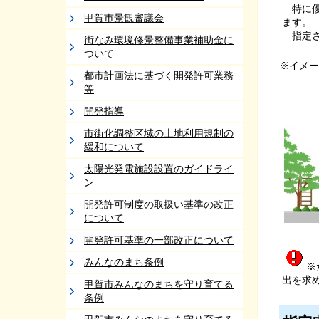
特に優
甲賀市景観審議会
ます。
指定さ
街なみ環境修景整備事業補助金に
ついて
※イメー
都市計画法に基づく開発許可業務
等
開発指導
市街化調整区域の土地利用規制の
緩和について
太陽光発電施設設置のガイドライ
ン
開発許可制度の取扱い基準の改正
について
開発許可基準の一部改正について
みんなのまち条例
※
出を求
甲賀市みんなのまちを守り育てる
条例