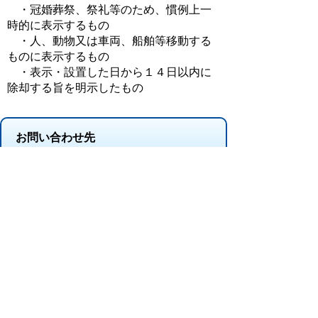
・冠婚葬祭、祭礼等のため、慣例上一
時的に表示するもの
・人、動物又は車両、船舶等移動する
ものに表示するもの
・表示・設置した日から１４日以内に
除却する旨を明示したもの
お問い合わせ先
都市計画課
所在地/〒 528-8502滋賀県甲賀市水口町水口6053
番地
電話番号/
0748-69-2203
FAX/0748-63-4601