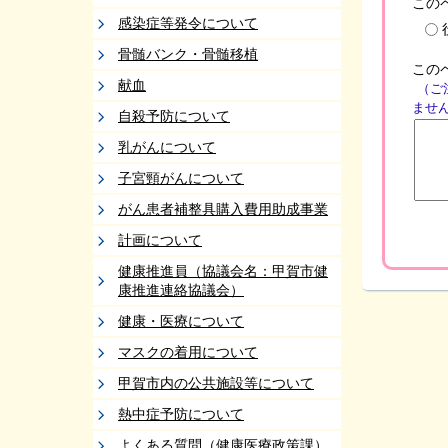
この
感染症等発令について
骨髄バンク・骨髄移植
この
献血
（ご
ませ
自殺予防について
乳がんについて
子宮頸がんについて
がん患者補整具購入費用助成事業
計画について
健康推進員（協議会名：甲賀市健
康推進連絡協議会）
健康・医療について
マスクの着用について
甲賀市内の公共施設等について
熱中症予防について
よくある質問（健康医療政策課）