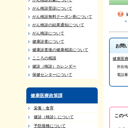
がん検診対象について
がん検診受診について
がん検診無料クーポン券について
がん検診の結果通知について
がん検診について
健康診査について
お問
健康診査後の健康相談について
こころの相談
健康医
健診（検診）カレンダー
所在地/
保健センターについて
電話番
健康医療政策課
栄養・食育
このペ
健診（検診）について
予防接種について